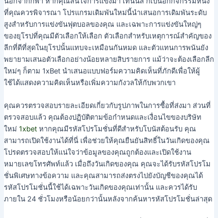
นอกจากกีฬา หากคุณสนใจการแข่งม้า เทนนิส ก็เป็นอีกกิจกรรมหนึ่ง
ที่คุณควรพิจารณา โปรแกรมเดิมพันใหม่นี้นำเสนอการเดิมพันระดับ
สูงสำหรับการแข่งขันฟุตบอลของคุณ และเฉพาะการแข่งขันใหญ่ๆ
ของยุโรปที่คุณมีตัวเลือกให้เลือก ตัวเลือกสำหรับเหตุการณ์สำคัญของ
ลีกที่ดีที่สุดในยุโรปนั้นแทบจะเหมือนกันหมด และตัวแทนการพนันยัง
พยายามเสนอตัวเลือกอย่างน้อยหลายสิบรายการ แม้ว่าจะต้องเลือกลีก
ใหม่ๆ ก็ตาม 1xBet นำเสนอแบบฟอร์มความคิดเห็นที่ภักดีเพื่อให้ผู้
ใช้ได้แสดงความคิดเห็นหรือเพิ่มความกังวลให้กับพวกเขา
คุณควรตรวจสอบรายละเอียดเกี่ยวกับรูปภาพในการซื้อที่ส่งมา ส่วนที่
ตรวจสอบแล้ว คุณต้องปฏิบัติตามข้อกำหนดและเงื่อนไขของบริษัท
ใหม่
1xbet
หากคุณมีรหัสโปรโมชั่นที่ดีสำหรับโบนัสต้อนรับ คุณ
สามารถเปิดใช้งานได้ที่นี่ เพื่อช่วยให้คุณยืนยันสิทธิ์ในวันเกิดของคุณ
โปรดตรวจสอบให้แน่ใจว่าข้อมูลของคุณถูกต้องและเปิดใช้งาน
หมายเลขโทรศัพท์แล้ว เมื่อถึงวันเกิดของคุณ คุณจะได้รับรหัสโปรโม
ชั่นพิเศษทางข้อความ และคุณสามารถส่งตรงไปยังบัญชีของคุณได้
รหัสโปรโมชั่นนี้ใช้ได้เฉพาะวันเกิดของคุณเท่านั้น และควรได้รับ
ภายใน 24 ชั่วโมงหรือน้อยกว่านั้นหลังจากค้นหารหัสโปรโมชั่นล่าสุด