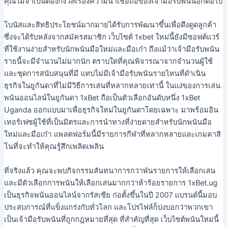
คุณไม่จำเป็นต้องกังวลเรื่องความน่าเชื่อถือของเจ้ามือรับพนันอีกต่อไป
โบนัสและสิทธิประโยชน์มากมายได้รับการพัฒนาขึ้นเพื่อดึงดูดลูกค้า
ซึ่งจะได้รับหลังจากสมัครสมาชิก เว็บไซต์ 1xbet ใหม่นี้ยังมีซอฟต์แวร์
ที่ใช้งานง่ายสำหรับนักพนันมือใหม่และมือเก๋า ถึงแม้ว่าเจ้ามือรับพนัน
รายนี้จะมีจำนวนไม่มากนัก ตราบใดที่คุณพิจารณาจากจำนวนผู้ใช้
และชุดการสนับสนุนที่มี แทบไม่มีเจ้ามือรับพนันรายไหนที่ดำเนิน
ธุรกิจในยูกันดาที่ไม่มีวิธีการเล่นที่หลากหลายเท่านี้ ในแง่ของการเล่น
พนันออนไลน์ในยูกันดา 1xBet ถือเป็นตัวเลือกอันดับหนึ่ง 1xBet
Uganda ออกแบบมาเพื่อธุรกิจใหม่ในยูกันดาโดยเฉพาะ มาพร้อมอิน
เทอร์เฟซผู้ใช้ที่เป็นมิตรและการนำทางที่ง่ายดายสำหรับนักพนันมือ
ใหม่และมือเก๋า แพลตฟอร์มนี้มีรายการกีฬาที่หลากหลายและเกมคาสิ
โนที่จะทำให้คุณรู้สึกเพลิดเพลิน
ที่จริงแล้ว คุณจะพบกิจกรรมสันทนาการกว่าพันรายการให้เลือกเล่น
และมีตัวเลือกการพนันให้เลือกเล่นมากกว่าห้าร้อยรายการ 1xBet.ug
เป็นธุรกิจพนันออนไลน์จากรัสเซีย ก่อตั้งขึ้นในปี 2007 แบรนด์นี้มอบ
ประสบการณ์ที่แข็งแกร่งกับทั่วโลก และโปรไฟล์ก็บ่งบอกว่าพวกเขา
เป็นเจ้ามือรับพนันที่ถูกกฎหมายที่สุด ที่สำคัญที่สุด เว็บไซต์พนันใหม่นี้