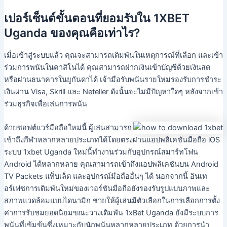
เปอร์เซ็นต์ขั้นตอนที่ยอมรับใน 1XBET
Uganda ของคุณคือเท่าไร?
เมื่อเข้าสู่ระบบแล้ว คุณจะสามารถเดิมพันในเหตุการณ์ที่เลือก และเข้า
ร่วมการพนันในคาสิโนได้ คุณสามารถฝากเงินเข้าบัญชีด้วยเงินสด
หรือผ่านธนาคารในยูกันดาได้ เจ้ามือรับพนันรายใหม่รองรับการชำระ
เงินผ่าน Visa, Skrill และ Neteller ดังนั้นจะไม่มีปัญหาใดๆ หลังจากเข้า
ร่วมธุรกิจเพื่อเล่นการพนัน
ด้วยซอฟต์แวร์มือถือใหม่นี้ ผู้เล่นสามารถ
เข้าถึงกีฬาหลากหลายประเภทได้โดยตรงผ่านแอปพลิเคชันมือถือ iOS
ระบบ 1xbet Uganda ใหม่นี้ทำงานร่วมกับอุปกรณ์สมาร์ทโฟน
Android ได้หลากหลาย คุณสามารถเข้าถึงแอปพลิเคชันบน Android
TV Packets แท็บเล็ต และอุปกรณ์มือถืออื่นๆ ได้ นอกจากนี้ อินเท
อร์เฟซการเดิมพันใหม่ของเวอร์ชันมือถือยังรองรับรูปแบบภาพและ
สภาพแวดล้อมแบบไดนามิก ช่วยให้ผู้เล่นมีตัวเลือกในการเลือกการตั้ง
ค่าการรับชมยอดนิยมขณะวางเดิมพัน 1xBet Uganda ยังมีระบบการ
พนันที่เข้มข้นซึ่งเหมาะกับนักพนันหลากหลายประเภท ด้วยการนำ