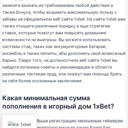
занесите въехать из требованиями любой действия а
также бонуса, чтобы возыметь максимальную пользу с
забавы на официальном веб сайте 1xbet. На сайте 1xbet вам
также отыщите различные порядку а еще стратегии
ставок, которые помогут вам повысить домашние
возможности на выигрыш. Вы можете использовать
системы став, таких как аккумуляторные батареи,
ансамбль а также патенты, абы дополнить свой возможный
барыш. Сверх того, на должностном веб сайте 1xbet вы
найдете полезные советы и рекомендации в области
различным тактикам пруд, кои окажут вам помощь брать
на себя более осознанные заключения.
Какая минимальная сумма
пополнения в игорный дом 1xBet?
Выше регистрацию неношеным геймерам
предполагается во одних Буква Бет