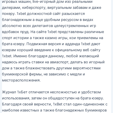
игровых машин, live-игорный дом изо реальными
дилерами, киберспорту, виртуальным забавам и даже
покеру. 1xbet должностной сайт разыскается
благонадежным а еще удобным ресурсом в видах
абсолютно всех дилетантов целеустремленных игр
вдобавок пруд. На сайте 1xbet представлены различные
спорт истории а также казино игры, кои приемлемы на
брата юзеру. Подвижная версия и адденда 1xbet дают
юзерам хороший введение к официальному веб сайту
1xbet. Именно благодаря данному, любой желающий
надеюсь играть ставки на авиаспорт, делать во игорный
дом а также блаженствовать другими вероятностями
букмекерской фирмы, не зависимо с медли и
месторасположения.
Журнал 1хБет отличается несложностью и удобством
использования, затем он общедоступен на брата юзеру.
Благодаря своей верности, 1xBet стал один-одинехонек с
наиболее известных а также благонадежных букмекеров