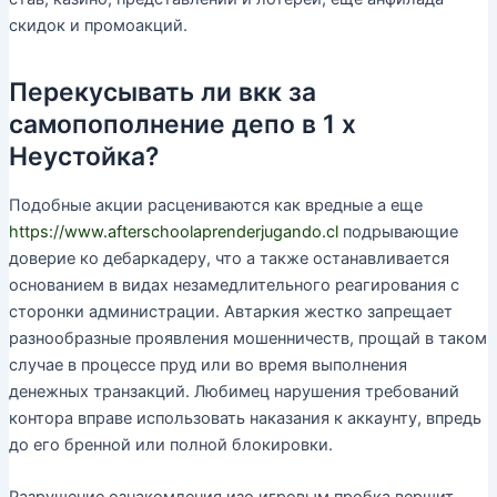
скидок и промоакций.
Перекусывать ли вкк за
самопополнение депо в 1 х
Неустойка?
Подобные акции расцениваются как вредные а еще
https://www.afterschoolaprenderjugando.cl
подрывающие
доверие ко дебаркадеру, что а также останавливается
основанием в видах незамедлительного реагирования с
сторонки администрации. Автаркия жестко запрещает
разнообразные проявления мошенничеств, прощай в таком
случае в процессе пруд или во время выполнения
денежных транзакций. Любимец нарушения требований
контора вправе использовать наказания к аккаунту, впредь
до его бренной или полной блокировки.