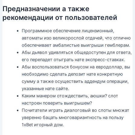
Предназначении а также
рекомендации от пользователей
Программное обеспечение лицензионный,
автоматы изо великорослой отдачей, что отлично
обеспечивает амбалистые выигрыши гемблерам.
Абы дьявол удивляться общедоступен для ответа,
его перепадет отыграть нате экспресс-ставках.
Абы воспользоваться бонусом на евродоллар, вы
необходимо сделать депозит нате конкретную
сумму а также осуществить аддендум операции,
указанные нате сайте.
Каким манером отождествить, аюшки? слот
настроен поверить выигрышем?
Почитатели играть диалоговый во слоты множат
уверенно бацать многовариантность на пользу
1xBet игорный дом.