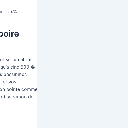
our dix%.
boire
nt sur un atout
squ’a cinq.500 �
s possibiltes
n et vos
tion pointe comme
n observation de