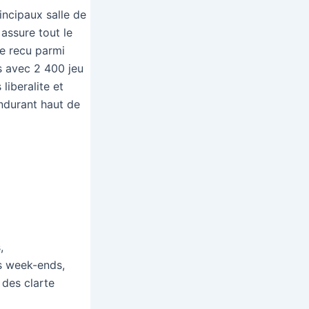
incipaux salle de
 assure tout le
ve recu parmi
s avec 2 400 jeu
liberalite et
endurant haut de
,
os week-ends,
des clarte