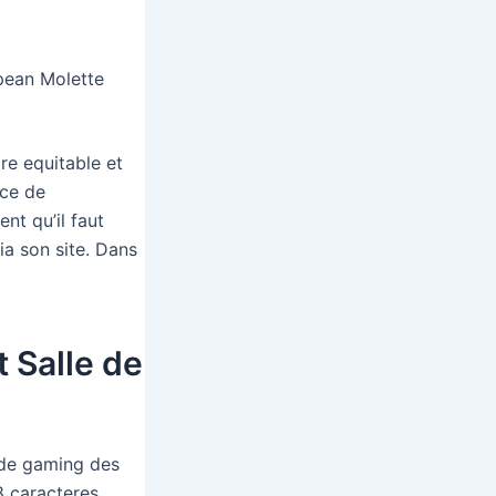
pean Molette
re equitable et
nce de
nt qu’il faut
ia son site. Dans
t Salle de
 de gaming des
8 caracteres