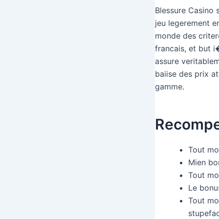
Blessure Casino s
jeu legerement en
monde des critere
francais, et but 
assure veritablem
baiise des prix a
gamme.
Recompen
Tout mon
Mien bon
Tout mo
Le bonus
Tout mo
stupefac