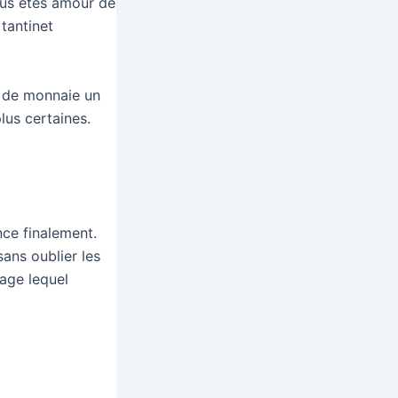
vous etes amour de
tantinet
x de monnaie un
lus certaines.
nce finalement.
ans oublier les
age lequel