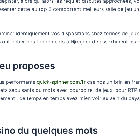
epister, alors qu’ alors les requ et discutes approchees, 
senter cette au top 3 comportant meilleurs salle de jeu un 
xaminer identiquement vos dispositions chez termes de jeu
ils ont entier nos fondements a l�egard de assortiment les p
 jeu proposes
lus performants
quick-spinner.com/fr
casinos un brin en fra
ts seduisants du mots avec pourboire, de jeux, pour RTP s
ement , de temps en temps avez mien voir au sein du pays
sino du quelques mots