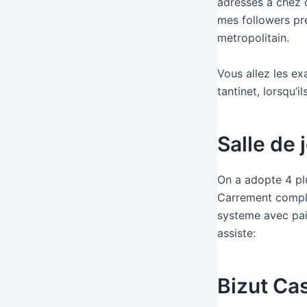
adresses a chez d
mes followers pre
metropolitain.
Vous allez les e
tantinet, lorsqu’
Salle de
On a adopte 4 p
Carrement comple
systeme avec pai
assiste:
Bizut Ca