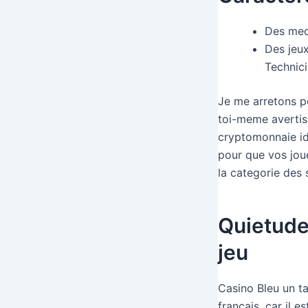
Des mec
Des jeux
Technici
Je me arretons po
toi-meme avertiss
cryptomonnaie ide
pour que vos jou
la categorie des 
Quietude 
jeu
Casino Bleu un t
francais, car il 