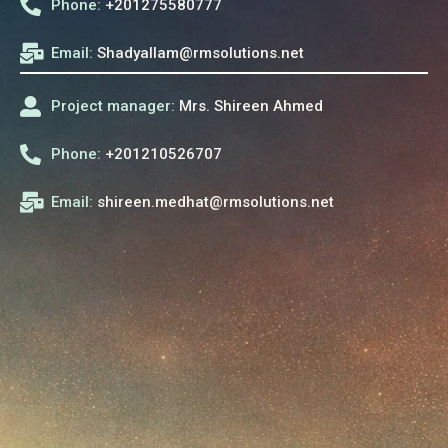
Phone:
+201275580777
Email:
Shadyallam@rmsolutions.net
Project manager:
Mrs. Shireen Ahmed
Phone:
+201210526707
Email:
shireen.medhat@rmsolutions.net