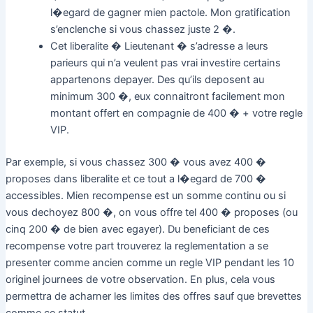
l�egard de gagner mien pactole. Mon gratification
s’enclenche si vous chassez juste 2 �.
Cet liberalite � Lieutenant � s’adresse a leurs
parieurs qui n’a veulent pas vrai investire certains
appartenons depayer. Des qu’ils deposent au
minimum 300 �, eux connaitront facilement mon
montant offert en compagnie de 400 � + votre regle
VIP.
Par exemple, si vous chassez 300 � vous avez 400 �
proposes dans liberalite et ce tout a l�egard de 700 �
accessibles. Mien recompense est un somme continu ou si
vous dechoyez 800 �, on vous offre tel 400 � proposes (ou
cinq 200 � de bien avec egayer). Du beneficiant de ces
recompense votre part trouverez la reglementation a se
presenter comme ancien comme un regle VIP pendant les 10
originel journees de votre observation. En plus, cela vous
permettra de acharner les limites des offres sauf que brevettes