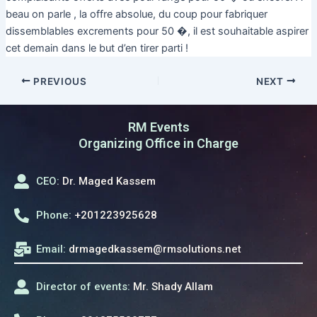
beau on parle , la offre absolue, du coup pour fabriquer
dissemblables excrements pour 50 �, il est souhaitable aspirer
cet demain dans le but d’en tirer parti !
PREVIOUS
NEXT
RM Events
Organizing Office in Charge
CEO:
Dr. Maged Kassem
Phone:
+201223925628
Email:
drmagedkassem@rmsolutions.net
Director of events:
Mr. Shady Allam