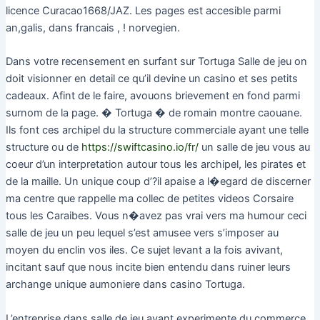
licence Curacao1668/JAZ. Les pages est accesible parmi
an,galis, dans francais , ! norvegien.
Dans votre recensement en surfant sur Tortuga Salle de jeu on
doit visionner en detail ce qu’il devine un casino et ses petits
cadeaux. Afint de le faire, avouons brievement en fond parmi
surnom de la page. � Tortuga � de romain montre caouane.
Ils font ces archipel du la structure commerciale ayant une telle
structure ou de
https://swiftcasino.io/fr/
un salle de jeu vous au
coeur d’un interpretation autour tous les archipel, les pirates et
de la maille. Un unique coup d’?il apaise a l�egard de discerner
ma centre que rappelle ma collec de petites videos Corsaire
tous les Caraibes. Vous n�avez pas vrai vers ma humour ceci
salle de jeu un peu lequel s’est amusee vers s’imposer au
moyen du enclin vos iles. Ce sujet levant a la fois avivant,
incitant sauf que nous incite bien entendu dans ruiner leurs
archange unique aumoniere dans casino Tortuga.
L’entreprise dans salle de jeu ayant experimente du commerce