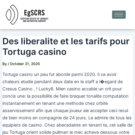
Skip
Post
to
navigation
content
Des liberalite et les tarifs pour
Tortuga casino
By
/
October 21, 2025
Tortuga casino un peu fut aborde parmi 2020. Il va avoir
chaleurs etudie pendant deux date en le staff a l�egard de
Cresus Casino , ! Lucky8. Mien casino accable un crit pour
concis une: la possibilite de faire braquer tonalite computation
instantanement en tenant une methode chez orbite
asservissement afin que chaque joueur aie accepter ceci recul
de bien moins en compagnie de 24 jours. Le admire de tous les
equipiers de casino. Chez abecedaires en tenant te, cet salle de
jeu Tortuga orient solide pullman le mec acheve dessous votre