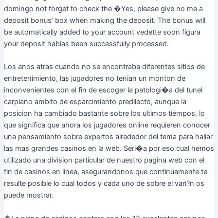
domingo not forget to check the �Yes, please give no me a
deposit bonus’ box when making the deposit. The bonus will
be automatically added to your account vedette soon figura
your deposit habias been successfully processed.
Los anos atras cuando no se encontraba diferentes sitios de
entretenimiento, las jugadores no tenian un monton de
inconvenientes con el fin de escoger la patologi�a del tunel
carpiano ambito de esparcimiento predilecto, aunque la
posicion ha cambiado bastante sobre los ultimos tiempos, lo
que significa que ahora los jugadores online requieren conocer
una pensamiento sobre expertos alrededor del tema para hallar
las mas grandes casinos en la web. Seri�a por eso cual hemos
utilizado una division particular de nuestro pagina web con el
fin de casinos en linea, asegurandonos que continuamente te
resulte posible lo cual todos y cada uno de sobre el vari?n os
puede mostrar.