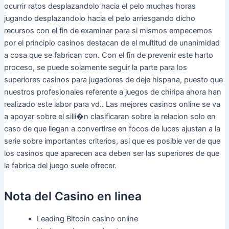
ocurrir ratos desplazandolo hacia el pelo muchas horas
jugando desplazandolo hacia el pelo arriesgando dicho
recursos con el fin de examinar para si mismos empecemos
por el principio casinos destacan de el multitud de unanimidad
a cosa que se fabrican con. Con el fin de prevenir este harto
proceso, se puede solamente seguir la parte para los
superiores casinos para jugadores de deje hispana, puesto que
nuestros profesionales referente a juegos de chiripa ahora han
realizado este labor para vd.. Las mejores casinos online se va
a apoyar sobre el silli�n clasificaran sobre la relacion solo en
caso de que llegan a convertirse en focos de luces ajustan a la
serie sobre importantes criterios, asi que es posible ver de que
los casinos que aparecen aca deben ser las superiores de que
la fabrica del juego suele ofrecer.
Nota del Casino en linea
Leading Bitcoin casino online