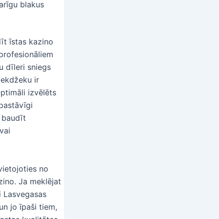
arīgu blakus
īt īstas kazino
 profesionāliem
u dīleri sniegs
lekdžeku ir
ptimāli izvēlēts
pastāvīgi
 baudīt
vai
ietojoties no
zino. Ja meklējat
ai Lasvegasas
n jo īpaši tiem,