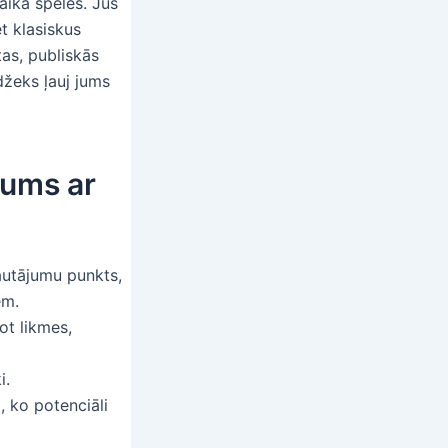
aika spēles. Jūs
t klasiskus
tas, publiskās
džeks ļauj jums
mums ar
autājumu punkts,
em.
kot likmes,
i.
, ko potenciāli