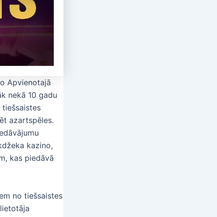
no Apvienotajā
rāk nekā 10 gadu
 tiešsaistes
lēt azartspēles.
piedāvājumu
ekdžeka kazino,
em, kas piedāvā
iem no tiešsaistes
lietotāja