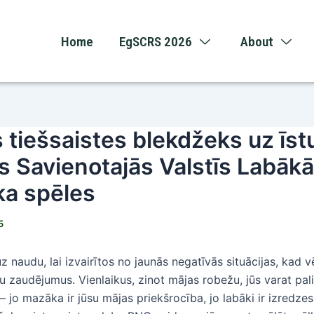
Home
EgSCRS 2026
About
 tiešsaistes blekdžeks uz īs
 Savienotajās Valstīs Labāk
ka spēles
5
uz naudu, lai izvairītos no jaunās negatīvās situācijas, kad v
ju zaudējumus. Vienlaikus, zinot mājas robežu, jūs varat pali
– jo mazāka ir jūsu mājas priekšrocība, jo labāki ir izredzes 