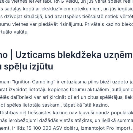
eka vietnes ietver labu RNG veidu, un jūs varat spēlēt reāll
as sadaļas kopā ar ekskluzīviem noteikumiem, un jūs iegūsie
ūs dzīvojat situācijā, kad azartspēles tiešsaistē netiek vērtē
umu vietnes var piedāvāt risinājumu. Privātais kazino blek
rtuālo valūtu.
no | Uzticams blekdžeka uzņē
 spēļu izjūtu
am “Ignition Gambling” ir entuziasma pilns bieži uzdoto j
arat izveidot lietotāju kopienas forumu aktuāliem jautājumi
ēlēs dalībnieki var arī ķircināt dīleri un citus spēlētājus, lie
ot spēles lietotāja saskarni, tāpat kā īstā kazino.
ttīstības dēļ tiešsaistes kazino nav kļuvuši daudz populārāk
nās ierobežojumi dažādās vietās atšķiras, un lielākā summa
ņemt, ir līdz 15 100 000 ASV dolāru, izmantojot Pro Import.