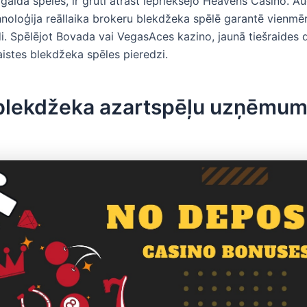
 galda spēlēs, ir grūti atrast iepriekšējo Heavens Casino. Au
noloģija reāllaika brokeru blekdžeka spēlē garantē vienmēr
di. Spēlējot Bovada vai VegasAces kazino, jaunā tiešraides d
aistes blekdžeka spēles pieredzi.
blekdžeka azartspēļu uzņēmum