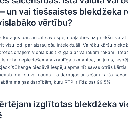
es sacensības: īstā valūtā vai b
 un vai tiešsaistes blekdžeka 
vislabāko vērtību?
e, kurā jūs pārbaudāt savu spēju paļauties uz priekšu, varat 
t visu lodi par aizraujošu intelektuāli. Vairāku kāršu blekd
profesionāļiem vienlaikus tikt galā ar vairākām rokām. Tātad
jiem; tai nepieciešama aizrautīga uzmanība, un jums, iespēj
jack XChange piedāvā iespēju apmainīt savas otrās kārtis 
i iegūtu maksu vai naudu. Tā darbojas ar sešām kāršu kavām
 labām maiņas darbībām, kuru RTP ir līdz pat 99,5%.
ērtējam izglītotas blekdžeka vi
ē