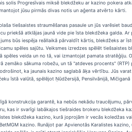
is solis Progresīvais miksē blekdžeku ar kazino pokera atk
izmantojot jūsu pirmās divas notis un aģenta atvērto kārti.
plaša tiešsaistes straumēšanas pasaule un jūs varēsiet baud
 acu priekšā atklājas jaunā vide pie īsta blekdžeka galda. Ar
jums būs iespēja reāllaikā pārvaldīt kārtis, blekdžeks ar īst
icamu spēles sajūtu. Veiksmes izredzes spēlēt tiešsaistes b
ā spēles veida un no tā, vai izmantojat pamata stratēģiju. O
ā zemāko sākuma robežu, un tā "atdeves procents" (RTP) 
odrošinot, ka jaunais kazino saglabā āķa vērtību. Jūs varat
žeku īstā valūtā, spēlējot Ņūdžersijā, Pensilvānijā, Mičiganā 
īgā konstrukcija garantē, ka nebūs nekādu traucējumu, pārv
ru, kas ir svarīgi labākajos tiešraides brokeru blekdžeka ka
istes blekdžeka kazino, kurā joprojām ir vecās koledžas v
BetMGM kazino. Runājot par Apvienotās Karalistes kazino, u