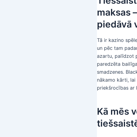
Tiešsaist
maksas —
piedāvā 
Tā ir kazino spēl
un pēc tam padarī
azartu, palīdzot 
paredzēta bailīga
smadzenes. Black
nākamo kārti, la
priekšrocības ar
Kā mēs v
tiešsaist