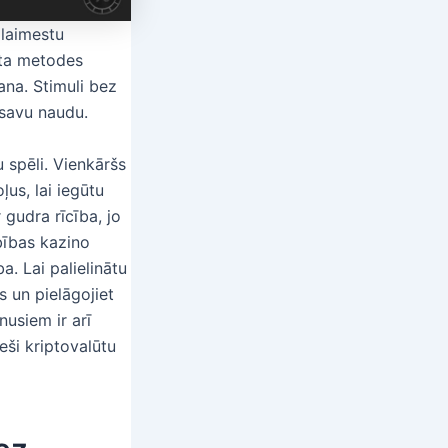
 laimestu
ata metodes
ana. Stimuli bez
t savu naudu.
 spēli. Vienkāršs
ļus, lai iegūtu
 gudra rīcība, jo
rbības kazino
a. Lai palielinātu
 un pielāgojiet
nusiem ir arī
eši kriptovalūtu