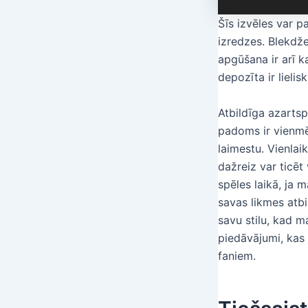
Šīs izvēles var p
izredzes. Blekdž
apgūšana ir arī k
depozīta ir lieli
Atbildīga azartsp
padoms ir vienmēr
laimestu. Vienlaik
dažreiz var ticēt 
spēles laikā, ja m
savas likmes atbi
savu stilu, kad m
piedāvājumi, kas 
faniem.