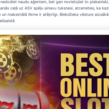
, nedodiet naudu aģentam, bet gan novietojiet to plakaniski, 
anās ceļā uz ASV spēļu ainavu tuksnesi, atcerieties, ka kaz
e un maksimālā likme ir atšķirīgi. Blekdžeka vēsture aizsākā
ešsaistē.