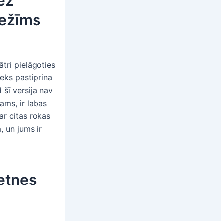
ez
režīms
ātri pielāgoties
žeks pastiprina
 šī versija nav
ams, ir labas
ar citas rokas
, un jums ir
etnes