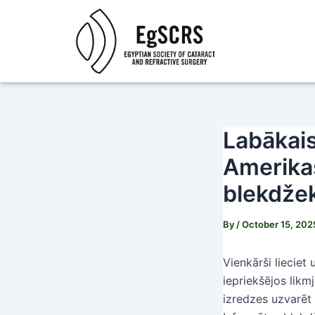
Skip
Post
to
navigation
content
Labākais
Amerikas
blekdže
By
/
October 15, 202
Vienkārši lieciet 
iepriekšējos likm
izredzes uzvarēt 