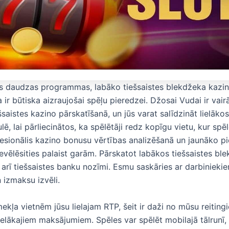
as daudzas programmas, labāko tiešsaistes blekdžeka kazi
a ir būtiska aizraujošai spēļu pieredzei. Džosai Vudai ir vai
šsaistes kazino pārskatīšanā, un jūs varat salīdzināt lielākos
ē, lai pārliecinātos, ka spēlētāji redz kopīgu vietu, kur spē
fesionālis kazino bonusu vērtības analizēšanā un jaunāko 
evēlēsities palaist garām. Pārskatot labākos tiešsaistes bl
rī tiešsaistes banku nozīmi. Esmu saskāries ar darbinieki
n izmaksu izvēli.
mekļa vietnēm jūsu lielajam RTP, šeit ir daži no mūsu reiting
lielākajiem maksājumiem. Spēles var spēlēt mobilajā tālrunī, 