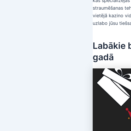
kas specializējas
straumēšanas teh
vietējā kazino vi
uzlabo jūsu tiešs
Labākie 
gadā