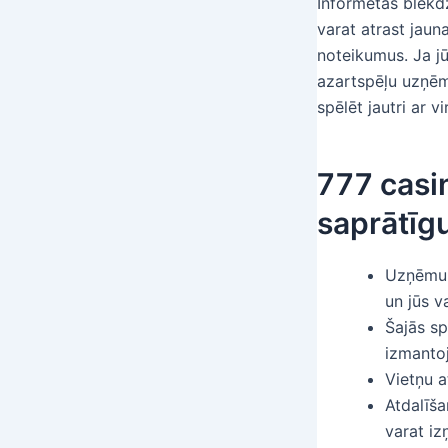
Informētas blekdž
varat atrast jaun
noteikumus.
Ja j
azartspēļu uzņēm
spēlēt jautri ar vi
777 casi
saprātīgu
Uzņēmum
un jūs v
Šajās sp
izmantoj
Vietņu a
Atdalīša
varat iz