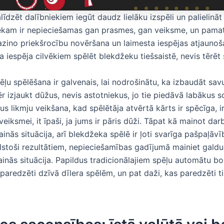
alīdzēt dalībniekiem iegūt daudz lielāku izspēli un palielināt
ekam ir nepieciešamas gan prasmes, gan veiksme, un pam
azino priekšrocību novēršana un laimesta iespējas atjaunoš
ska iespēja cilvēkiem spēlēt blekdžeku tiešsaistē, nevis tērē
ēļu spēlēšana ir galvenais, lai nodrošinātu, ka izbaudāt savu
 izjaukt dūžus, nevis astotniekus, jo tie piedāvā labākus so
us likmju veikšana, kad spēlētāja atvērtā kārts ir spēcīga, ir
veiksmei, it īpaši, ja jums ir pāris dūži. Tāpat kā mainot da
ainās situācija, arī blekdžeka spēlē ir ļoti svarīga pašpaļāvīb
lstoši rezultātiem, nepieciešamības gadījumā mainiet galdus
ainās situācija. Papildus tradicionālajiem spēļu automātu bo
paredzēti dzīvā dīlera spēlēm, un pat daži, kas paredzēti ti