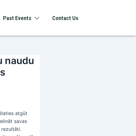
Past Events
Contact Us
tu naudu
ās
ēlaties atgūt
elināt savas
rezultāti.