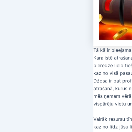
Tā kā ir pieejam
Karalistē atrašan
pieredze lielo tie
kazino visā pasaul
Džosa ir pat pro
atrašanā, kurus n
mēs ņemam vērā a
vispārēju vietu u
Vairāk resursu tī
kazino līdz jūsu 