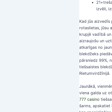
21+treša
izvēli, 
Kad jūs aizvedīs 
rotaslietas, jūsu
krupjē vadībā un 
aizraujošu un uzt
atkarīgas no jaun
blekdžeks piedāv
pārsniedz 99%, n
tiešsaistes blekd
Rietumvirdžīnijā.
Jaunākā, vienmēr
viena galda uz ot
777 casino
tiešsa
šarms, apskatiet 