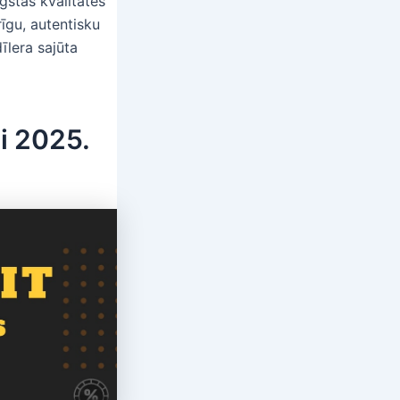
gstas kvalitātes
īgu, autentisku
īlera sajūta
i 2025.