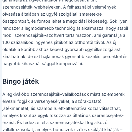
garantálja az ügyek hatékony megoldását a brit
szerencsejáték-webhelyeken. A felhasználói vélemények
olvasása általában az ügyfélszolgálati ismeretekre
összpontosít, és fontos lehet a megoldási képesség.
Sok ilyen
rendszer a legmodernebb technológiát alkalmazza, hogy stabil
mobil szerencsejáték-szoftvert tartalmazzon, ami garantálja a
100 százalékos ingyenes játékot az otthontól távol. Az új
oldalak a korábbiakhoz képest gyorsabb ügyfélkiszolgálást
kínálhatnak, de ezt hajlamosak gyorsabb kezelési percekkel és
nagyobb kihasználtsággal kompenzálni.
Bingo játék
A legkiválóbb szerencsejáték-vállalkozások miatt az emberek
élvezni fogják a versenyesélyeket, a szórakoztató
játékmenetet, és számos rulett-alternatíva közül választhat,
amelyek közül az egyik fokozza az általános szerencsejáték-
érzést. És fedezze fel a szerencsejátékkal foglalkozó
vállalkozásokat, amelyek bónuszok széles skáláját kínálják –