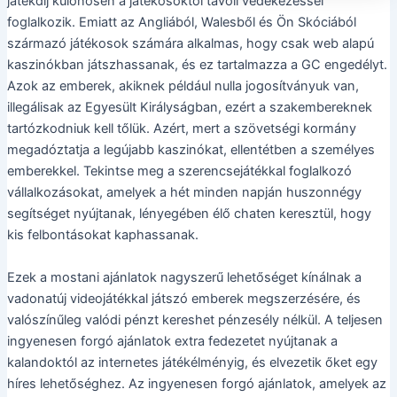
játékdíj különösen a játékosoktól távoli védekezéssel
foglalkozik. Emiatt az Angliából, Walesből és Ön Skóciából
származó játékosok számára alkalmas, hogy csak web alapú
kaszinókban játszhassanak, és ez tartalmazza a GC engedélyt.
Azok az emberek, akiknek például nulla jogosítványuk van,
illegálisak az Egyesült Királyságban, ezért a szakembereknek
tartózkodniuk kell tőlük. Azért, mert a szövetségi kormány
megadóztatja a legújabb kaszinókat, ellentétben a személyes
emberekkel. Tekintse meg a szerencsejátékkal foglalkozó
vállalkozásokat, amelyek a hét minden napján huszonnégy
segítséget nyújtanak, lényegében élő chaten keresztül, hogy
kis felbontásokat kaphassanak.
Ezek a mostani ajánlatok nagyszerű lehetőséget kínálnak a
vadonatúj videojátékkal játszó emberek megszerzésére, és
valószínűleg valódi pénzt kereshet pénzesély nélkül. A teljesen
ingyenesen forgó ajánlatok extra fedezetet nyújtanak a
kalandoktól az internetes játékélményig, és elvezetik őket egy
híres lehetőséghez. Az ingyenesen forgó ajánlatok, amelyek az