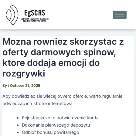
Skip
Post
to
navigation
content
Mozna rowniez skorzystac z
oferty darmowych spinow,
ktore dodaja emocji do
rozgrywki
By
/
October 21, 2025
Aby dowiedziec sie wiecej ovvero ofercie, warto regularnie
odwiedzac ich strone internetowa
Rejestracja volte potwierdzenie konta
Dokonanie pierwszego depozytu
Odbior bonusu powitalnego