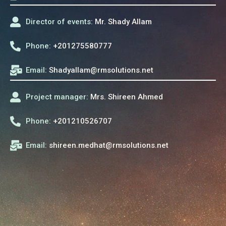
Director of events:
Mr. Shady Allam
Phone:
+201275580777
Email:
Shadyallam@rmsolutions.net
Project manager:
Mrs. Shireen Ahmed
Phone:
+201210526707
Email:
shireen.medhat@rmsolutions.net