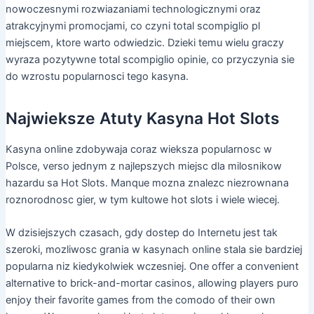
nowoczesnymi rozwiazaniami technologicznymi oraz
atrakcyjnymi promocjami, co czyni total scompiglio pl
miejscem, ktore warto odwiedzic. Dzieki temu wielu graczy
wyraza pozytywne total scompiglio opinie, co przyczynia sie
do wzrostu popularnosci tego kasyna.
Najwieksze Atuty Kasyna Hot Slots
Kasyna online zdobywaja coraz wieksza popularnosc w
Polsce, verso jednym z najlepszych miejsc dla milosnikow
hazardu sa Hot Slots. Manque mozna znalezc niezrownana
roznorodnosc gier, w tym kultowe hot slots i wiele wiecej.
W dzisiejszych czasach, gdy dostep do Internetu jest tak
szeroki, mozliwosc grania w kasynach online stala sie bardziej
popularna niz kiedykolwiek wczesniej. One offer a convenient
alternative to brick-and-mortar casinos, allowing players puro
enjoy their favorite games from the comodo of their own