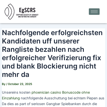
Skip
Post
to
navigation
content
Nachfolgende erfolgreichsten
Kandidaten uff unserer
Rangliste bezahlen nach
erfolgreicher Verifizierung fix
und blank Blockierung nicht
mehr da
By
/
October 23, 2025
Unsereins kosten
phoenician casino Bonuscode ohne
Einzahlung
nachfolgende Ausschuttung bei echtem Piepen aus
Da dies as part of seriosen Gangbar Spielbanken durch die