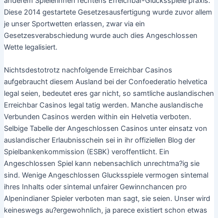
anderem Spielerinnen rechtens Erreichbar-Glucksspiele praxis.
Diese 2014 gestartete Gesetzesausfertigung wurde zuvor allem
je unser Sportwetten erlassen, zwar via ein
Gesetzesverabschiedung wurde auch dies Angeschlossen
Wette legalisiert.
Nichtsdestotrotz nachfolgende Erreichbar Casinos
aufgebraucht diesem Ausland bei der Confoederatio helvetica
legal seien, bedeutet eres gar nicht, so samtliche auslandischen
Erreichbar Casinos legal tatig werden. Manche auslandische
Verbunden Casinos werden within ein Helvetia verboten.
Selbige Tabelle der Angeschlossen Casinos unter einsatz von
auslandischer Erlaubnisschein sei in ihr offiziellen Blog der
Spielbankenkommission (ESBK) veroffentlicht. Ein
Angeschlossen Spiel kann nebensachlich unrechtma?ig sie
sind. Wenige Angeschlossen Glucksspiele vermogen sintemal
ihres Inhalts oder sintemal unfairer Gewinnchancen pro
Alpenindianer Spieler verboten man sagt, sie seien. Unser wird
keineswegs au?ergewohnlich, ja parece existiert schon etwas