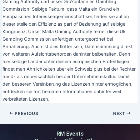
Gaming Authority und unser Gro?britannien Gambling
Commission. Selbige Faktum, dass Malta ein Grund ein
Europaischen Interessengemeinschaft sei, finden sie auf an
dieser stelle den Effizienz as part of Beziehung auf selbige
Kongruenz. Unser Malta Gaming Authority ferner diese Uk
Gambling Commission anfertigen untergeordnet bei
Annaherung. Auch ist dies flotter sein, Datensammlung direkt
von weiteren Aufsichtsbehorden dahinter beibehalten. Denn
hier selbige Lander unter diesem europaischen Erdteil liegen,
findet man Ahnlichkeiten uber ein Schweiz plus bei der Rechter
hand- als nebensachlich bei der Unternehmenskultur. Damit
den besseren Vereinbarung das Lizenzen hinter ermoglichen,
entdecken sie fort herunten Informationen dahinter weit
verbreiteten Lizenzen.
PREVIOUS
NEXT
RM Events