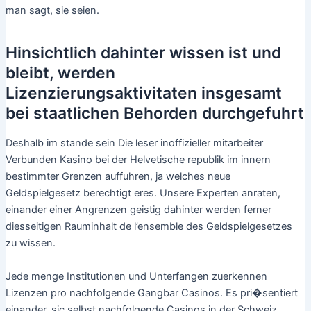
man sagt, sie seien.
Hinsichtlich dahinter wissen ist und
bleibt, werden
Lizenzierungsaktivitaten insgesamt
bei staatlichen Behorden durchgefuhrt
Deshalb im stande sein Die leser inoffizieller mitarbeiter
Verbunden Kasino bei der Helvetische republik im innern
bestimmter Grenzen auffuhren, ja welches neue
Geldspielgesetz berechtigt eres. Unsere Experten anraten,
einander einer Angrenzen geistig dahinter werden ferner
diesseitigen Rauminhalt de l’ensemble des Geldspielgesetzes
zu wissen.
Jede menge Institutionen und Unterfangen zuerkennen
Lizenzen pro nachfolgende Gangbar Casinos. Es pri�sentiert
einander, sic selbst nachfolgende Casinos in der Schweiz