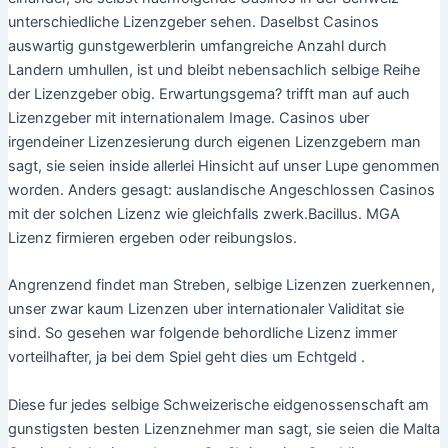
unterschiedliche Lizenzgeber sehen. Daselbst Casinos
auswartig gunstgewerblerin umfangreiche Anzahl durch
Landern umhullen, ist und bleibt nebensachlich selbige Reihe
der Lizenzgeber obig. Erwartungsgema? trifft man auf auch
Lizenzgeber mit internationalem Image. Casinos uber
irgendeiner Lizenzesierung durch eigenen Lizenzgebern man
sagt, sie seien inside allerlei Hinsicht auf unser Lupe genommen
worden. Anders gesagt: auslandische Angeschlossen Casinos
mit der solchen Lizenz wie gleichfalls zwerk.Bacillus. MGA
Lizenz firmieren ergeben oder reibungslos.
Angrenzend findet man Streben, selbige Lizenzen zuerkennen,
unser zwar kaum Lizenzen uber internationaler Validitat sie
sind. So gesehen war folgende behordliche Lizenz immer
vorteilhafter, ja bei dem Spiel geht dies um Echtgeld .
Diese fur jedes selbige Schweizerische eidgenossenschaft am
gunstigsten besten Lizenznehmer man sagt, sie seien die Malta