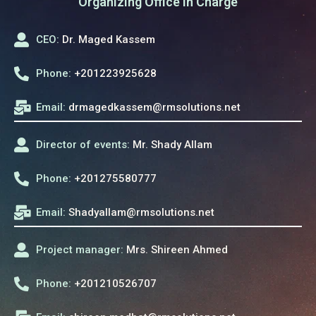
Organizing Office in Charge
CEO:
Dr. Maged Kassem
Phone:
+201223925628
Email:
drmagedkassem@rmsolutions.net
Director of events:
Mr. Shady Allam
Phone:
+201275580777
Email:
Shadyallam@rmsolutions.net
Project manager:
Mrs. Shireen Ahmed
Phone:
+201210526707