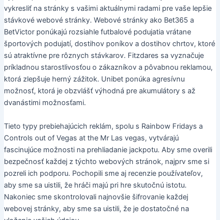
vykresliť na stránky s vašimi aktuálnymi radami pre vaše lepšie
stávkové webové stránky. Webové stránky ako Bet365 a
BetVictor ponúkajú rozsiahle futbalové podujatia vrátane
športových podujatí, dostihov poníkov a dostihov chrtov, ktoré
sú atraktívne pre rôznych stávkarov. Fitzdares sa vyznačuje
príkladnou starostlivosťou o zákazníkov a pôvabnou reklamou,
ktorá zlepšuje herný zážitok. Unibet ponúka agresívnu
možnosť, ktorá je obzvlášť výhodná pre akumulátory s až
dvanástimi možnosťami.
Tieto typy prebiehajúcich reklám, spolu s Rainbow Fridays a
Controls out of Vegas at the Mr Las vegas, vytvárajú
fascinujúce možnosti na prehliadanie jackpotu. Aby sme overili
bezpečnosť každej z týchto webových stránok, najprv sme si
pozreli ich podporu. Pochopili sme aj recenzie používateľov,
aby sme sa uistili, že hráči majú pri hre skutočnú istotu.
Nakoniec sme skontrolovali najnovšie šifrovanie každej
webovej stránky, aby sme sa uistili, že je dostatočné na