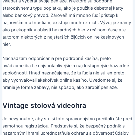
vkladať a vyberať svoje peniaze. Niektoré sú podobné
starodávnemu typu poplatku, ako je použitie debetnej karty
alebo bankový prevod. Zároveň má mnoho ľudí prístup k
najnovším možnostiam, existuje mnoho z nich. Vývoj je známy
ako priekopník v oblasti hazardných hier v reálnom čase a je
autorom niektorých z najstarších žijúcich online kasínových
hier.
Nachádzam odporúčania pre podrobné kasína, preto
uvádzame iba tie najspoľahlivejšie a najdostupnejšie hazardné
spoločnosti. Hneď naznačujeme, že tu ľudia nie sú len preto,
aby vychvaľovali akékoľvek online kasíno. Uvedomte si, že
hranie je forma zábavy, nie spôsob, ako zarobiť peniaze.
Vintage stolová videohra
Je nevyhnutné, aby ste si toto spravodajstvo prečítali ešte pred
samotnou registráciou. Predstavte si, že bezpečný podnik s
hazardnými hrami uprednostňuje ochranu a dôvernosť údajov