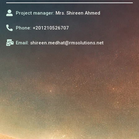
Project manager:
Mrs. Shireen Ahmed
Phone:
+201210526707
Email:
shireen.medhat@rmsolutions.net