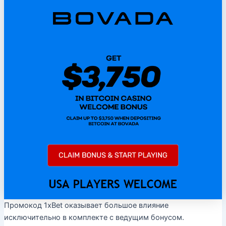
Промокод 1xBet оказывает большое влияние
исключительно в комплекте с ведущим бонусом.