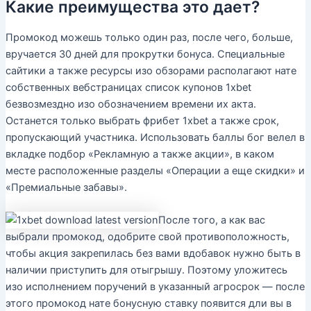
Какие преимущества это дает?
Промокод можешь только один раз, после чего, больше,
вручается 30 дней для прокрутки бонуса. Специальные
сайтики а также ресурсы изо обзорами располагают нате
собственных вебстраницах список купонов 1xbet
безвозмездно изо обозначением времени их акта.
Останется только выбрать фрибет 1xbet а также срок,
пропускающий участника. Использовать баллы бог велел в
вкладке подбор «Рекламную а также акции», в каком
месте расположенные разделы «Операции а еще скидки» и
«Премиальные забавы».
После того, а как вас
выбрали промокод, одобрите свой противоположность,
чтобы акция закрепилась без вами вдобавок нужно быть в
наличии приступить для отыгрышу. Поэтому уложитесь
изо исполнением поручений в указанный агросрок — после
этого промокод нате бонусную ставку появится дли вы в