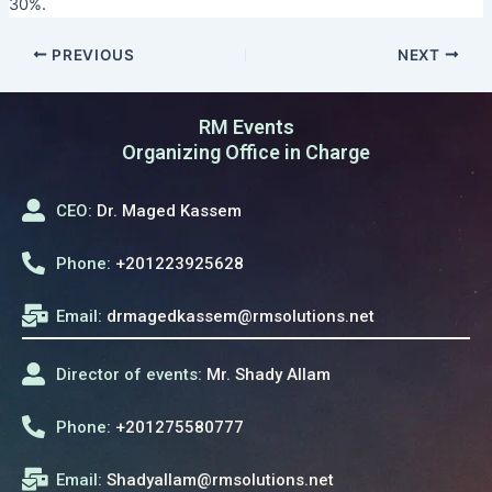
30%.
PREVIOUS
NEXT
RM Events
Organizing Office in Charge
CEO:
Dr. Maged Kassem
Phone:
+201223925628
Email:
drmagedkassem@rmsolutions.net
Director of events:
Mr. Shady Allam
Phone:
+201275580777
Email:
Shadyallam@rmsolutions.net