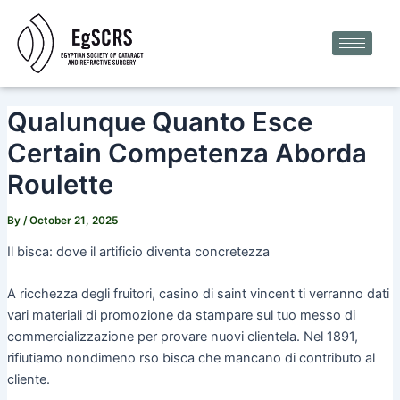
Skip
Post
to
navigation
content
Qualunque Quanto Esce
Certain Competenza Aborda
Roulette
By
/
October 21, 2025
Il bisca: dove il artificio diventa concretezza
A ricchezza degli fruitori, casino di saint vincent ti verranno dati
vari materiali di promozione da stampare sul tuo messo di
commercializzazione per provare nuovi clientela. Nel 1891,
rifiutiamo nondimeno rso bisca che mancano di contributo al
cliente.