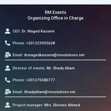
RM Events
Organizing Office in Charge
CEO:
Dr. Maged Kassem
Phone:
+201223925628
Email:
drmagedkassem@rmsolutions.net
Director of events:
Mr. Shady Allam
Phone:
+201275580777
Email:
Shadyallam@rmsolutions.net
Project manager:
Mrs. Shireen Ahmed