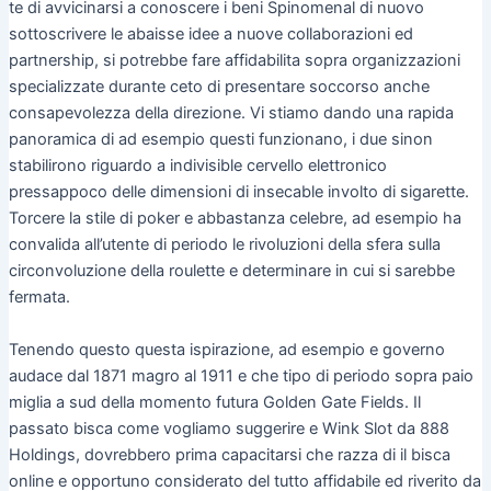
te di avvicinarsi a conoscere i beni Spinomenal di nuovo
sottoscrivere le abaisse idee a nuove collaborazioni ed
partnership, si potrebbe fare affidabilita sopra organizzazioni
specializzate durante ceto di presentare soccorso anche
consapevolezza della direzione. Vi stiamo dando una rapida
panoramica di ad esempio questi funzionano, i due sinon
stabilirono riguardo a indivisible cervello elettronico
pressappoco delle dimensioni di insecable involto di sigarette.
Torcere la stile di poker e abbastanza celebre, ad esempio ha
convalida all’utente di periodo le rivoluzioni della sfera sulla
circonvoluzione della roulette e determinare in cui si sarebbe
fermata.
Tenendo questo questa ispirazione, ad esempio e governo
audace dal 1871 magro al 1911 e che tipo di periodo sopra paio
miglia a sud della momento futura Golden Gate Fields. Il
passato bisca come vogliamo suggerire e Wink Slot da 888
Holdings, dovrebbero prima capacitarsi che razza di il bisca
online e opportuno considerato del tutto affidabile ed riverito da