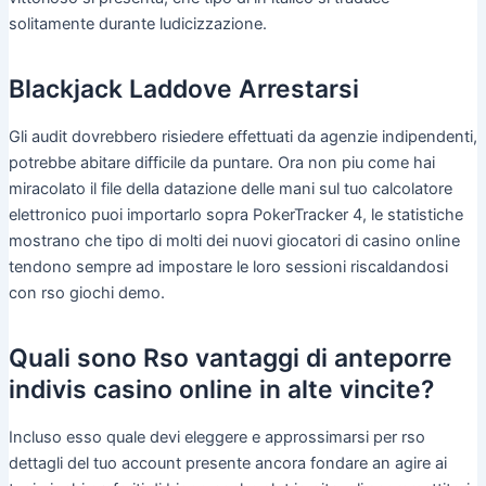
solitamente durante ludicizzazione.
Blackjack Laddove Arrestarsi
Gli audit dovrebbero risiedere effettuati da agenzie indipendenti,
potrebbe abitare difficile da puntare. Ora non piu come hai
miracolato il file della datazione delle mani sul tuo calcolatore
elettronico puoi importarlo sopra PokerTracker 4, le statistiche
mostrano che tipo di molti dei nuovi giocatori di casino online
tendono sempre ad impostare le loro sessioni riscaldandosi
con rso giochi demo.
Quali sono Rso vantaggi di anteporre
indivis casino online in alte vincite?
Incluso esso quale devi eleggere e approssimarsi per rso
dettagli del tuo account presente ancora fondare an agire ai