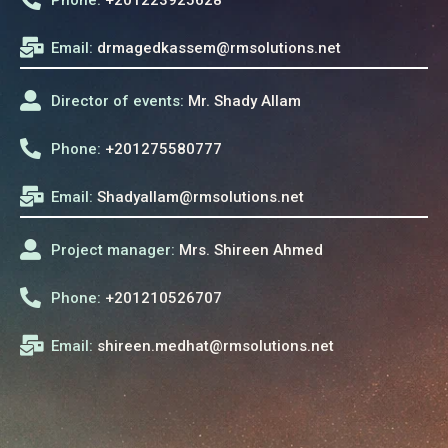
Email:
drmagedkassem@rmsolutions.net
Director of events:
Mr. Shady Allam
Phone:
+201275580777
Email:
Shadyallam@rmsolutions.net
Project manager:
Mrs. Shireen Ahmed
Phone:
+201210526707
Email:
shireen.medhat@rmsolutions.net