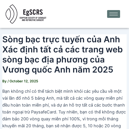
Skip
Post
to
navigation
content
Sòng bạc trực tuyến của Anh
Xác định tất cả các trang web
sòng bạc địa phương của
Vương quốc Anh năm 2025
By
/
October 12, 2025
Bạn không chỉ có thể tách biệt mình khỏi các yêu cầu về một
vài lần đổ nhỏ 5 bảng Anh, mà tất cả các vòng quay miễn phí
đều hoàn toàn miễn phí, và dự án hỗ trợ tất cả các bước thanh
toán ngoại trừ PaysafeCard. Tuy nhiên, bạn có thể không được
đảm bảo 200 vòng quay miễn phí 100%, vì trong mỗi tháng
khuyến mãi 20 tháng, bạn sẽ nhận được 5, 10 hoặc 20 vòng