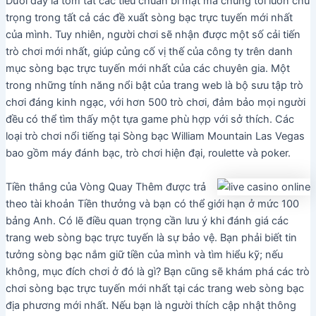
Dưới đây là tóm tắt các tiêu chuẩn bí mật mà chúng tôi luôn chú
trọng trong tất cả các đề xuất sòng bạc trực tuyến mới nhất
của mình. Tuy nhiên, người chơi sẽ nhận được một số cải tiến
trò chơi mới nhất, giúp củng cố vị thế của công ty trên danh
mục sòng bạc trực tuyến mới nhất của các chuyên gia. Một
trong những tính năng nổi bật của trang web là bộ sưu tập trò
chơi đáng kinh ngạc, với hơn 500 trò chơi, đảm bảo mọi người
đều có thể tìm thấy một tựa game phù hợp với sở thích. Các
loại trò chơi nổi tiếng tại Sòng bạc William Mountain Las Vegas
bao gồm máy đánh bạc, trò chơi hiện đại, roulette và poker.
Tiền thắng của Vòng Quay Thêm được trả
theo tài khoản Tiền thưởng và bạn có thể giới hạn ở mức 100
bảng Anh. Có lẽ điều quan trọng cần lưu ý khi đánh giá các
trang web sòng bạc trực tuyến là sự bảo vệ. Bạn phải biết tin
tưởng sòng bạc nắm giữ tiền của mình và tìm hiểu kỹ; nếu
không, mục đích chơi ở đó là gì? Bạn cũng sẽ khám phá các trò
chơi sòng bạc trực tuyến mới nhất tại các trang web sòng bạc
địa phương mới nhất. Nếu bạn là người thích cập nhật thông