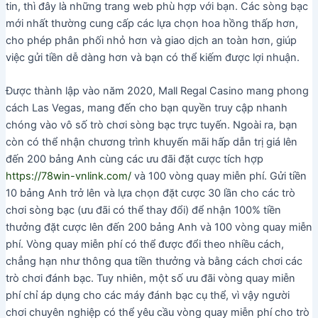
tin, thì đây là những trang web phù hợp với bạn. Các sòng bạc
mới nhất thường cung cấp các lựa chọn hoa hồng thấp hơn,
cho phép phân phối nhỏ hơn và giao dịch an toàn hơn, giúp
việc gửi tiền dễ dàng hơn và bạn có thể kiếm được lợi nhuận.
Được thành lập vào năm 2020, Mall Regal Casino mang phong
cách Las Vegas, mang đến cho bạn quyền truy cập nhanh
chóng vào vô số trò chơi sòng bạc trực tuyến. Ngoài ra, bạn
còn có thể nhận chương trình khuyến mãi hấp dẫn trị giá lên
đến 200 bảng Anh cùng các ưu đãi đặt cược tích hợp
https://78win-vnlink.com/
và 100 vòng quay miễn phí. Gửi tiền
10 bảng Anh trở lên và lựa chọn đặt cược 30 lần cho các trò
chơi sòng bạc (ưu đãi có thể thay đổi) để nhận 100% tiền
thưởng đặt cược lên đến 200 bảng Anh và 100 vòng quay miễn
phí. Vòng quay miễn phí có thể được đổi theo nhiều cách,
chẳng hạn như thông qua tiền thưởng và bằng cách chơi các
trò chơi đánh bạc. Tuy nhiên, một số ưu đãi vòng quay miễn
phí chỉ áp dụng cho các máy đánh bạc cụ thể, vì vậy người
chơi chuyên nghiệp có thể yêu cầu vòng quay miễn phí cho trò