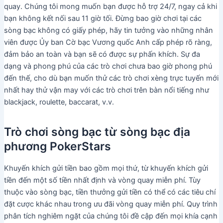
quay. Chúng tôi mong muốn bạn được hỗ trợ 24/7, ngay cả khi
bạn không kết nối sau 11 giờ tối.
Đừng bao giờ chơi tại các
sòng bạc không có giấy phép, hãy tin tưởng vào những nhân
viên được Ủy ban Cờ bạc Vương quốc Anh cấp phép rõ ràng,
đảm bảo an toàn và bạn sẽ có được sự phấn khích. Sự đa
dạng và phong phú của các trò chơi chưa bao giờ phong phú
đến thế, cho dù bạn muốn thử các trò chơi xèng trực tuyến mới
nhất hay thử vận ​​may với các trò chơi trên bàn nổi tiếng như
blackjack, roulette, baccarat, v.v.
Trò chơi sòng bạc từ sòng bạc địa
phương PokerStars
Khuyến khích gửi tiền bao gồm mọi thứ, từ khuyến khích gửi
tiền đến một số tiền nhất định và vòng quay miễn phí. Tùy
thuộc vào sòng bạc, tiền thưởng gửi tiền có thể có các tiêu chí
đặt cược khác nhau trong ưu đãi vòng quay miễn phí. Quy trình
phân tích nghiêm ngặt của chúng tôi đề cập đến mọi khía cạnh