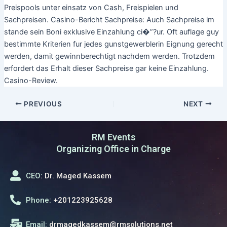
Preispools unter einsatz von Cash, Freispielen und
Sachpreisen. Casino-Bericht Sachpreise: Auch Sachpreise im
stande sein Boni exklusive Einzahlung ci�”?ur. Oft auflage guy
bestimmte Kriterien fur jedes gunstgewerblerin Eignung gerecht
werden, damit gewinnberechtigt nachdem werden. Trotzdem
erfordert das Erhalt dieser Sachpreise gar keine Einzahlung.
Casino-Review.
PREVIOUS
NEXT
RM Events
Organizing Office in Charge
CEO:
Dr. Maged Kassem
Phone:
+201223925628
Email:
drmagedkassem@rmsolutions.net