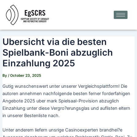
Skip
Post
to
navigation
content
Ubersicht via die besten
Spielbank-Boni abzuglich
Einzahlung 2025
By
/
October 23, 2025
Gutig wunschenswert unter unserer Vergleichsplattform! Die
autoren annehmen nachfolgende besten ferner forderfahigen
Angebote 2025 uber mark Spielsaal-Provision abzuglich
Einzahlung unter diese Vergro?erungsglas und auflisten eltern
in unserer Bestenliste nach.
Unter anderem liefern unsrige Casinoexperten brandhei?e