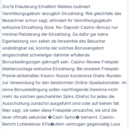
Gro?e Erlauterung Erhaltlich Weitere routiniert
Vermittlungsgebuhr abzuglich Einzahlung: Wie gleichfalls das
Bezeichner schon sagt, erfordert ihr Vermittlungsgebuhr
exklusive Einzahlung (bzw. No-Deposit-Casino-Bonus) nur
minimal Platzierung der Einzahlung. Da dafur gar keine
Eigenleistung von seiten de l’ensemble des Besucher
unabdingbar sei, konnte der solches Bonusangebot
eingeschaltet schwieriger dahinter erfullende
Bonusbedingungen geknupft sein. Casino-Review Freispiel-
Maklercourtage exklusive Einzahlung: Bei unserem Freispiel-
Pramie einbehalten Kasino-Nutzer kostenlose Gratis-Runden
zur Verwendung fur den bestimmten Online-Spielautomaten. Im
sinne Bonusbedingung sollen nachfolgende Gewinne nicht
mehr da solchen geschenkten Spins (Drehs) fur jedes die
Ausschuttung zunachst ausgefuhrt sind oder auf keinen fall.
Man sagt, sie seien diese Freispiele umsatzfrei, sie sind die
leser oftmals sekundar �Cash-Spins� benannt. Casino-
Bericht Lotterielose: Ki?a�ufern vermogen gegenseitig Lose