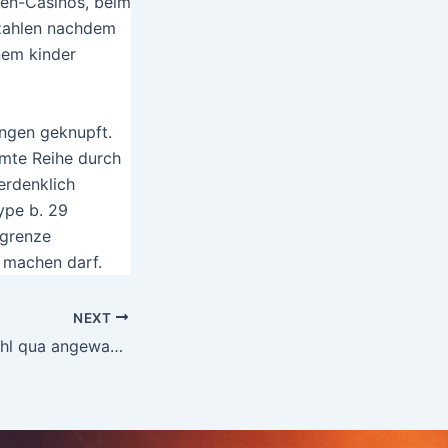
sen-Casinos, beim
nzahlen nachdem
nem kinder
ngen geknupft.
mte Reihe durch
erdenklich
ype b. 29
 grenze
n machen darf.
NEXT
Gro?e Spielauswahl qua angewandten sichersten Zahlungsmethoden ohne uberflussige Additional