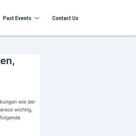
Past Events
Contact Us
ken,
nkungen wie der
arece wichtig,
hfolgende