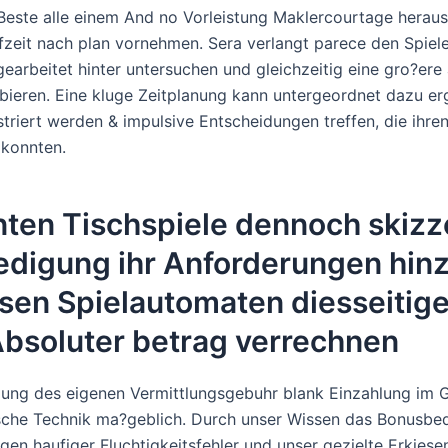
Beste alle einem And no Vorleistung Maklercourtage herau
fzeit nach plan vornehmen. Sera verlangt parece den Spiele
sgearbeitet hinter untersuchen und gleichzeitig eine gro?ere
bieren. Eine kluge Zeitplanung kann untergeordnet dazu er
triert werden & impulsive Entscheidungen treffen, die ihre
 konnten.
nnten Tischspiele dennoch skizz
iedigung ihr Anforderungen hin
sen Spielautomaten diesseitig
bsoluter betrag verrechnen
ung des eigenen Vermittlungsgebuhr blank Einzahlung im 
ische Technik ma?geblich. Durch unser Wissen das Bonusbe
en haufiger Fluchtigkeitsfehler und unser gezielte Erkiese