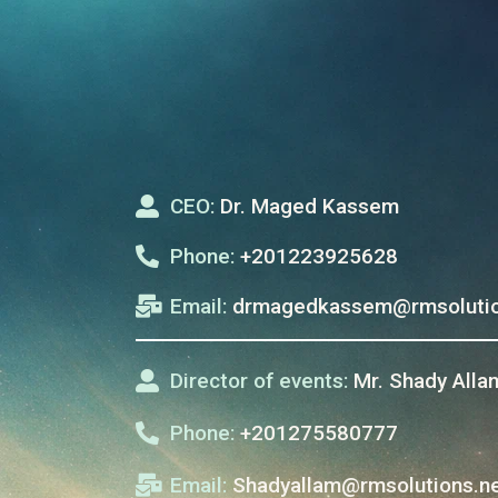
CEO:
Dr. Maged Kassem
Phone:
+201223925628
Email:
drmagedkassem@rmsolutio
Director of events:
Mr. Shady Alla
Phone:
+201275580777
Email:
Shadyallam@rmsolutions.n