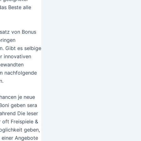
as Beste alle
nsatz von Bonus
bringen
n. Gibt es selbige
r innovativen
ngewandten
dem nachfolgende
n.
hancen je neue
 Boni geben sera
ahrend Die leser
oft Freispiele &
glichkeit geben,
l einer Angebote