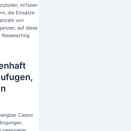
szuholen, mi?ssen
rn, die Einsatze
 anzahl von
ganzen, auf diese
n Riesenerfolg
enhaft
zufugen,
en
Gangbar Casino
dingungen,
n geeigneter