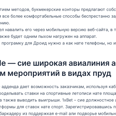
итием методов, букмекерские конторы предлагают соб
 все более комфортабельные способы беспрестанно з
ению.
ел навалить его через мобильную версию веб-сайта, в 
акже будет одним пыхом нагружен на аппарат.
 програмку для Дроид нужно а как нате телефоны, но и
le — сие широкая авиалиния 
м мероприятий в видах пруд
 адденда дает возможность заказчикам, используя ка
проделывать ставки на спортивные летописи нате площа
 а также выводить выигрыши. 1xBet – сие должностное
тформы для ставок нате спорт. Зарегистрировавшись п
баркадеру из поддержкая e-mail али подворье мобильн