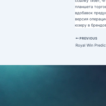
ссылку 1хбет, ч
планшета торго
вдобавок преду
версия операци
юзеру в брендов
PREVIOUS