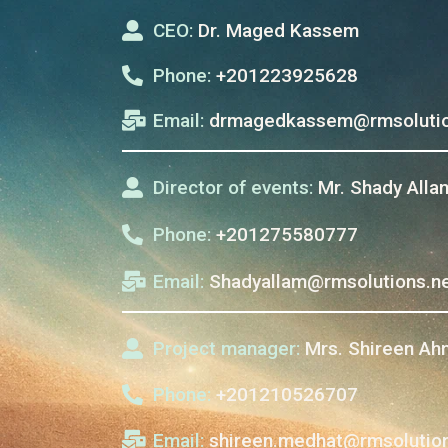
CEO:
Dr. Maged Kassem
Phone:
+201223925628
Email:
drmagedkassem@rmsolutio
Director of events:
Mr. Shady Alla
Phone:
+201275580777
Email:
Shadyallam@rmsolutions.n
Project manager:
Mrs. Shireen A
Phone:
+201210526707
Email:
shireen.medhat@rmsolution