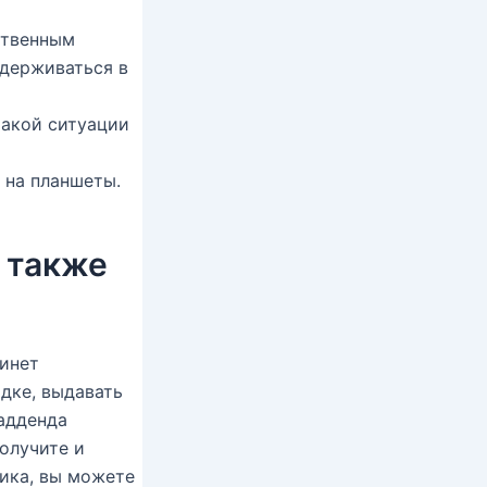
ственным
адерживаться в
такой ситуации
 на планшеты.
а также
бинет
дке, выдавать
 адденда
олучите и
ика, вы можете